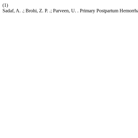
(1)
Sadaf, A. .; Brohi, Z. P. .; Parveen, U. . Primary Postpartum Hemor