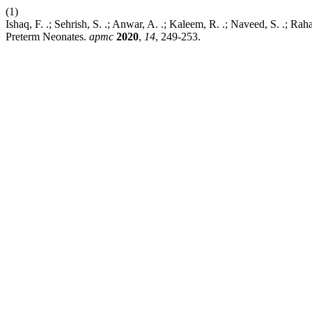
(1)
Ishaq, F. .; Sehrish, S. .; Anwar, A. .; Kaleem, R. .; Naveed, S. .; R
Preterm Neonates.
apmc
2020
,
14
, 249-253.