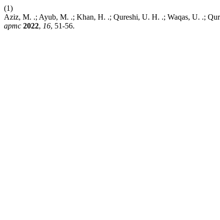
(1)
Aziz, M. .; Ayub, M. .; Khan, H. .; Qureshi, U. H. .; Waqas, U. .; Q
apmc
2022
,
16
, 51-56.